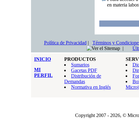
en materia labor
Política de Privacidad
|
Términos y Condicione
|
Últ
INICIO
PRODUCTOS
SERV
Sumarios
Dic
MI
Gacetas PDF
Dir
PERFIL
Distribución de
For
Demandas
Bol
Normativa en Inglés
Microj
Copyright 2007 - 2026, © Microj