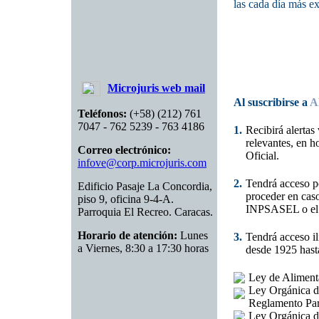
las cada día más ex
Microjuris web mail
Al suscribirse a
A
Teléfonos:
(+58) (212) 761
7047 - 762 5239 - 763 4186
1.
Recibirá alertas
relevantes, en h
Correo electrónico:
Oficial.
infove@corp.microjuris.com
2.
Tendrá acceso p
Edificio Pasaje La Concordia,
proceder en caso
piso 9, oficina 9-4-A.
INPSASEL o el 
Parroquia El Recreo. Caracas.
Horario de atención:
Lunes
3.
Tendrá acceso il
a Viernes, 8:30 a 17:30 horas
desde 1925 hasta
Ley de Aliment
Ley Orgánica d
Reglamento Par
Ley Orgánica d