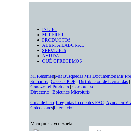
INICIO
MI PERFIL
PRODUCTOS
ALERTA LABORAL
SERVICIOS
AYUDA
QUÉ OFRECEMOS
Mi Resumen
|
Mis Busquedas
|
Mis Documentos
|
Mis Pre
Sumarios
|
Gacetas PDF
|
Distribución de Demandas
|
Conozca el Producto
|
Corporativo
Directorio
|
Boletines Microjuris
Guia de Uso
|
Preguntas frecuentes FAQ
|
Ayuda en Vi
Colecciones
|
Internacional
Microjuris - Venezuela